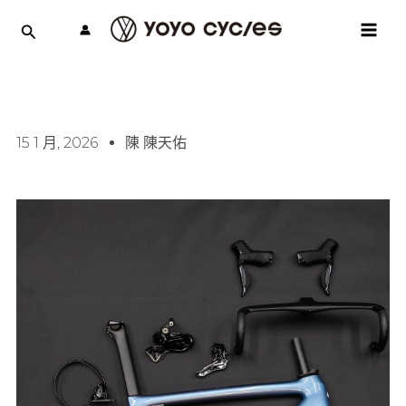
跳
MAI
至
MEN
主
要
內
容
15 1 月, 2026
陳 陳天佑