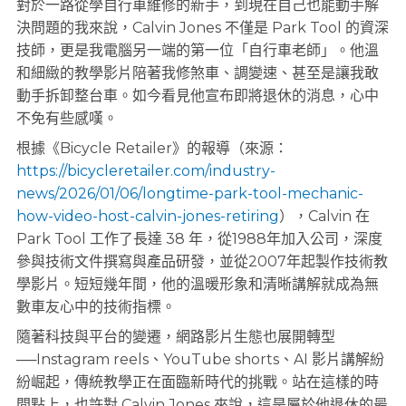
對於一路從學自行車維修的新手，到現在自己也能動手解
決問題的我來說，Calvin Jones 不僅是 Park Tool 的資深
技師，更是我電腦另一端的第一位「自行車老師」。他溫
和細緻的教學影片陪著我修煞車、調變速、甚至是讓我敢
動手拆卸整台車。如今看見他宣布即將退休的消息，心中
不免有些感嘆。
根據《Bicycle Retailer》的報導（來源：
https://bicycleretailer.com/industry-
news/2026/01/06/longtime-park-tool-mechanic-
how-video-host-calvin-jones-retiring
），Calvin 在
Park Tool 工作了長達 38 年，從1988年加入公司，深度
參與技術文件撰寫與產品研發，並從2007年起製作技術教
學影片。短短幾年間，他的溫暖形象和清晰講解就成為無
數車友心中的技術指標。
隨著科技與平台的變遷，網路影片生態也展開轉型
──Instagram reels、YouTube shorts、AI 影片講解紛
紛崛起，傳統教學正在面臨新時代的挑戰。站在這樣的時
間點上，也許對 Calvin Jones 來說，這是屬於他退休的最