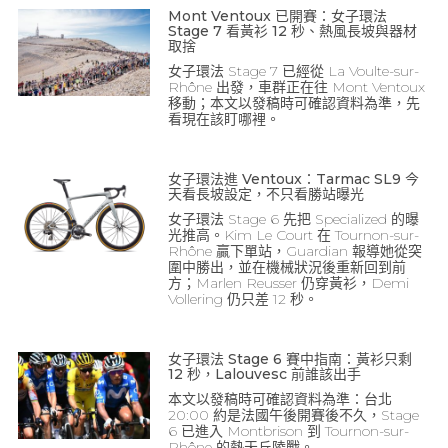
Mont Ventoux 已開賽：女子環法
Stage 7 看黃衫 12 秒、熱風長坡與器材
取捨
女子環法 Stage 7 已經從 La Voulte-sur-
Rhône 出發，車群正在往 Mont Ventoux
移動；本文以發稿時可確認資料為準，先
看現在該盯哪裡。
女子環法進 Ventoux：Tarmac SL9 今
天看長坡設定，不只看勝站曝光
女子環法 Stage 6 先把 Specialized 的曝
光推高。Kim Le Court 在 Tournon-sur-
Rhône 贏下單站，Guardian 報導她從突
圍中勝出，並在機械狀況後重新回到前
方；Marlen Reusser 仍穿黃衫，Demi
Vollering 仍只差 12 秒。
女子環法 Stage 6 賽中指南：黃衫只剩
12 秒，Lalouvesc 前誰該出手
本文以發稿時可確認資料為準：台北
20:00 約是法國午後開賽後不久，Stage
6 已進入 Montbrison 到 Tournon-sur-
Rhône 的熱天丘陵戰。