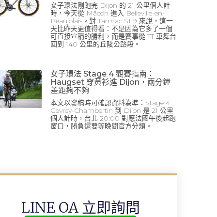
女子環法剛跑完 Dijon 的 21 公里個人計
時，今天從 Mâcon 進入 Belleville-en-
Beaujolais。對 Tarmac SL9 來說，這一
天比昨天更值得看：不是因為它多了一個
可直接宣稱的勝利，而是賽事從 TT 車舞台
回到 140 公里的丘陵公路段。
女子環法 Stage 4 觀賽指南：
Haugset 穿黃衫進 Dijon，兩分鐘
差距夠不夠
本文以發稿時可確認資料為準：Stage 4
Gevrey-Chambertin 到 Dijon 是 21 公里
個人計時，台北 20:00 對應法國午後起跑
窗口，勝負還要等晚間官方分類。
LINE OA 立即詢問