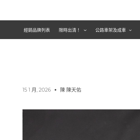
跳
至
主
要
經銷品牌列表
限時出清！
公路車架及成車
內
容
15 1 月, 2026
陳 陳天佑