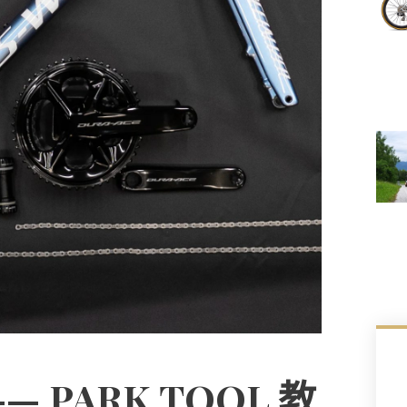
 PARK TOOL 教