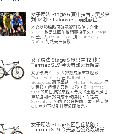
女子環法 Stage 6 賽中指南：黃衫只
剩 12 秒，Lalouvesc 前誰該出手
本文以發稿時可確認資料為準：台北
20:00 約是法國午後開賽後不久，Stage
6 已進入 Montbrison 到 Tournon-sur-
Rhône 的熱天丘陵戰。
女子環法 Stage 5 後只差 12 秒：
Tarmac SL9 今天看熱天丘陵路
女子環法 Stage 5 把總成績重新壓緊。
Demi Vollering 在 Belleville-en-
Beaujolais 贏下單站，Marlen Reusser 仍
穿黃衫，但領先只剩 12 秒。對 Tarmac
SL9 的每日追蹤來說，今天的重點不是把
單站勝利直接寫成車款勝利，而是看
Specialized 公路平台在連續丘陵、熱天與
GC 壓力下得到什麼公開曝光。
女子環法 Stage 5 回到丘陵路：
Tarmac SL9 今天該看公路段曝光