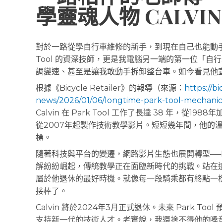
學靈魂人物 CALVIN
對於一路從學自行車維修的新手，到現在自己也能動手解決問題
Tool 的資深技師，更是我電腦另一端的第一位「
調變速、甚至是讓我敢動手拆卸整台車。如今看見他
根據《Bicycle Retailer》的報導（來源：
https://b
news/2026/01/06/longtime-park-tool-mechanic-
Calvin 在 Park Tool 工作了長達 38 年，
從2007年起製作技術教學影片。短短幾年間，他的
標。
隨著科技與平台的變遷，網路影片生態也展開轉型──Instagr
解紛紛崛起，傳統教學正在面臨新時代的挑戰。站在這樣的時
屬於他退休的最好時機。就像每一段騎乘都有終點一
接棒了。
Calvin 將於2024年3月正式退休。未來 Park 
支持新一代的技術人才。老實說，我還捨不得他的嗓