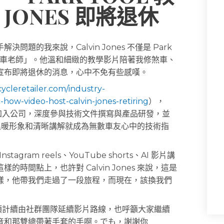
 JONES 即將退休
的我來說，Calvin Jones 不僅是 Park
自行車老師」。他溫和細緻的教學影片陪著我修煞車、
宣布即將退休的消息，心中不免有些感嘆。
icycleretailer.com/industry-
how-video-host-calvin-jones-retiring
），
從1988年加入公司，深度參與技術文件撰寫與產品研發，並
溫暖形象和清晰講解就成為無數車友心中的技術指
am reels、YouTube shorts、AI 影片講
間點上，也許對 Calvin Jones 來說，這是
樣，他帶我們走過了一段旅程，而現在，該換我們
Tool 預計續由社群團隊延續影片路線，也呼籲大家繼續
音和那雙總帶著手套的手啊。でも，謝謝你