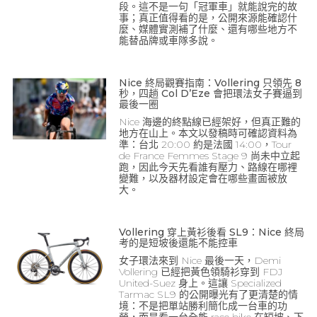
段。這不是一句「冠軍車」就能說完的故
事；真正值得看的是，公開來源能確認什
麼、媒體實測補了什麼、還有哪些地方不
能替品牌或車隊多說。
Nice 終局觀賽指南：Vollering 只領先 8
秒，四趟 Col D’Eze 會把環法女子賽逼到
最後一圈
Nice 海邊的終點線已經架好，但真正難的
地方在山上。本文以發稿時可確認資料為
準：台北 20:00 約是法國 14:00，Tour
de France Femmes Stage 9 尚未中立起
跑，因此今天先看誰有壓力、路線在哪裡
變難，以及器材設定會在哪些畫面被放
大。
Vollering 穿上黃衫後看 SL9：Nice 終局
考的是短坡後還能不能控車
女子環法來到 Nice 最後一天，Demi
Vollering 已經把黃色領騎衫穿到 FDJ
United-Suez 身上。這讓 Specialized
Tarmac SL9 的公開曝光有了更清楚的情
境：不是把單站勝利簡化成一台車的功