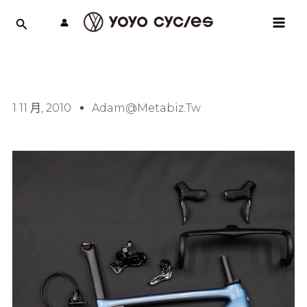
跳
MAI
至
MEN
主
要
內
容
1 11 月, 2010
Adam@metabiz.tw