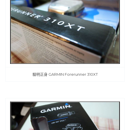
驗明正身 GARMIN Forerunner 310XT