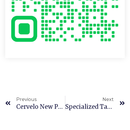
上一頁
Previous
Next
Cervelo New P3 2016
Specialized Tarmac 2016 環義冠車版