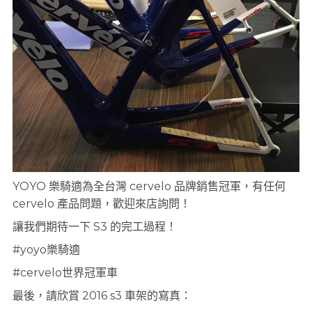
YOYO 樂騎適為全台灣 cervelo 品牌銷售冠軍，有任何
cervelo 產品問題，歡迎來店詢問！
讓我們期待一下 S3 的完工過程！
#yoyo樂騎適
#cervelo世界冠軍車
最後，請欣賞 2016 s3 車架的寫真：