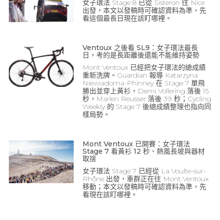
女子環法 Stage 8 已從 Sisteron 往 Nice
出發，本文以發稿時可確認資料為準，先
看這個最長日現在該盯哪裡。
Ventoux 之後看 SL9：女子環法最長
日，考的是長距離後還能不能維持姿勢
Mont Ventoux 已經把女子環法的總成績
重新洗牌。Guardian 報導 Katarzyna
Niewiadoma-Phinney 在 Stage 7 單飛
勝出並穿上黃衫，Demi Vollering 落後 15
秒，Marlen Reusser 落後 39 秒；Cycling
Weekly 的 Stage 7 後總成績整理也指向同
樣局勢。
Mont Ventoux 已開賽：女子環法
Stage 7 看黃衫 12 秒、熱風長坡與器材
取捨
女子環法 Stage 7 已經從 La Voulte-sur-
Rhône 出發，車群正在往 Mont Ventoux
移動；本文以發稿時可確認資料為準，先
看現在該盯哪裡。