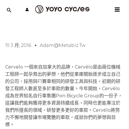
跳
MAI
至
MEN
主
要
內
容
19 3 月, 2016
Adam@metabiz.tw
Cervelo 一個來自加拿大的品牌，Cervélo是由兩位機械
工程師一起孕育出的夢想，他們從車庫開始逐步成立自己
的公司，採用與F1賽車相同的研發工具與科技，初期的研
發工程師人數甚至多於車款的數量。今年開始，Cervélo
成為世界知名自行車集團Pon Bicycle Group的一份子，
這讓我們能夠獲得更多資源持續成長，同時也更能專注於
我們所擅長的領域，研發更多更好的車款。Cervélo將努
力不懈地開發讓市場驚艷的車款，成就你們的夢想與目
標。