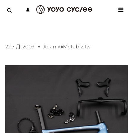
跳
MAI
至
MEN
主
要
內
容
22 7 月, 2009
Adam@metabiz.tw