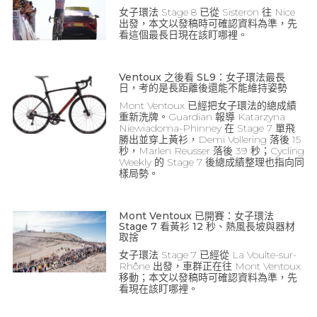
女子環法 Stage 8 已從 Sisteron 往 Nice
出發，本文以發稿時可確認資料為準，先
看這個最長日現在該盯哪裡。
Ventoux 之後看 SL9：女子環法最長
日，考的是長距離後還能不能維持姿勢
Mont Ventoux 已經把女子環法的總成績
重新洗牌。Guardian 報導 Katarzyna
Niewiadoma-Phinney 在 Stage 7 單飛
勝出並穿上黃衫，Demi Vollering 落後 15
秒，Marlen Reusser 落後 39 秒；Cycling
Weekly 的 Stage 7 後總成績整理也指向同
樣局勢。
Mont Ventoux 已開賽：女子環法
Stage 7 看黃衫 12 秒、熱風長坡與器材
取捨
女子環法 Stage 7 已經從 La Voulte-sur-
Rhône 出發，車群正在往 Mont Ventoux
移動；本文以發稿時可確認資料為準，先
看現在該盯哪裡。