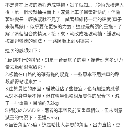
不是會在上坡的過程造成重拖，試了就知……..從恆光橋進入
後，第一個坡就抽抽而上，感覺上車子還蠻輕快的，但隨
著坡變長，輕快感就不見了，試著想維持一定的速度(車子
未裝馬錶)，似乎要花更多的力氣，這應是所謂的重拖。了
解了這個組合的情況，接下來，就改成逢坡就抽，緩坡就
拉高迴轉速的騎法， 一路順順上到明德宮。
這次的感想如下：
1.硬到不行的搭配，S1是一台硬底子的車，端看你有多少力
量去驅動跟駕馭它。
2.板輪在山路的的確有拖的感覺，一些原本不用抽車的路
段都得站起來抽。
3.由於貫性的原因，緩坡就佔了些便宜，也有加速的感覺
4.S1本身重量不輕，但在輕量化輪組及零件的配合下，減
了一些重量，目前約7.2kg
5.相較於CAAD 9，兩者的車架及前叉重量相似，但未刻意
減重的情況下，重達8.5kg
6.坐管角度73度，這是哈比人夢想的角度，出力直接，更