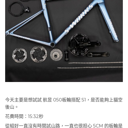
今天主要是想試試 航昱 050板輪搭配 S1，是否能夠上貓空
後山。
花費時間：15:32秒
從組好一直沒有時間試山路，一直也很担心 5CM 的板輪是