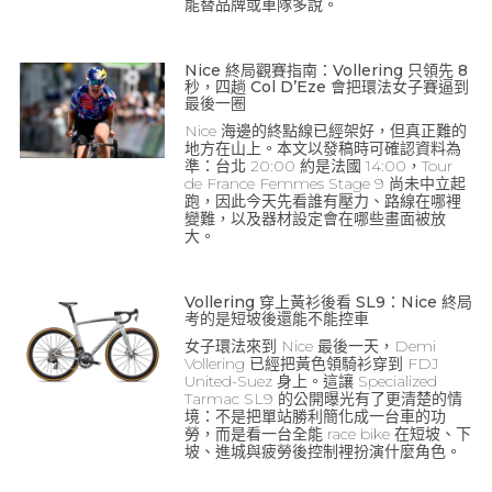
能替品牌或車隊多說。
Nice 終局觀賽指南：Vollering 只領先 8
秒，四趟 Col D’Eze 會把環法女子賽逼到
最後一圈
Nice 海邊的終點線已經架好，但真正難的
地方在山上。本文以發稿時可確認資料為
準：台北 20:00 約是法國 14:00，Tour
de France Femmes Stage 9 尚未中立起
跑，因此今天先看誰有壓力、路線在哪裡
變難，以及器材設定會在哪些畫面被放
大。
Vollering 穿上黃衫後看 SL9：Nice 終局
考的是短坡後還能不能控車
女子環法來到 Nice 最後一天，Demi
Vollering 已經把黃色領騎衫穿到 FDJ
United-Suez 身上。這讓 Specialized
Tarmac SL9 的公開曝光有了更清楚的情
境：不是把單站勝利簡化成一台車的功
勞，而是看一台全能 race bike 在短坡、下
坡、進城與疲勞後控制裡扮演什麼角色。