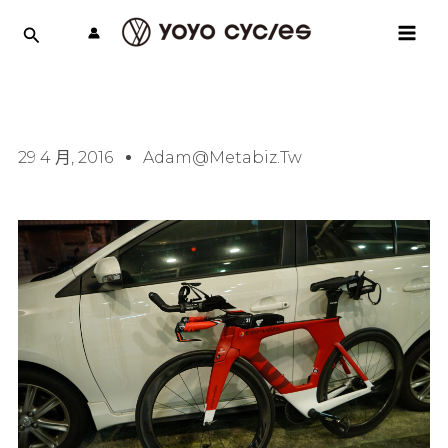
跳
MAI
至
MEN
主
要
內
容
29 4 月, 2016
Adam@metabiz.tw