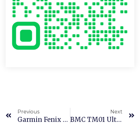
上一頁
Previous
Next
Garmin Fenix 3 抬手背光設定
BMC TM01 Ultegra Bike 2015