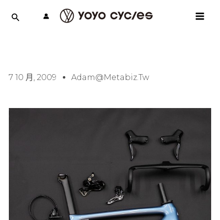
跳
MAI
至
MEN
主
要
內
容
7 10 月, 2009
Adam@metabiz.tw