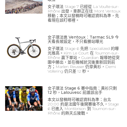
女子環法 Stage 7 已經從 La Voulte-sur-
Rhône 出發，車群正在往 Mont Ventoux
移動；本文以發稿時可確認資料為準，先
看現在該盯哪裡。
女子環法進 Ventoux：Tarmac SL9 今
天看長坡設定，不只看勝站曝光
女子環法 Stage 6 先把 Specialized 的曝
光推高。Kim Le Court 在 Tournon-sur-
Rhône 贏下單站，Guardian 報導她從突
圍中勝出，並在機械狀況後重新回到前
方；Marlen Reusser 仍穿黃衫，Demi
Vollering 仍只差 12 秒。
女子環法 Stage 6 賽中指南：黃衫只剩
12 秒，Lalouvesc 前誰該出手
本文以發稿時可確認資料為準：台北
20:00 約是法國午後開賽後不久，Stage
6 已進入 Montbrison 到 Tournon-sur-
Rhône 的熱天丘陵戰。