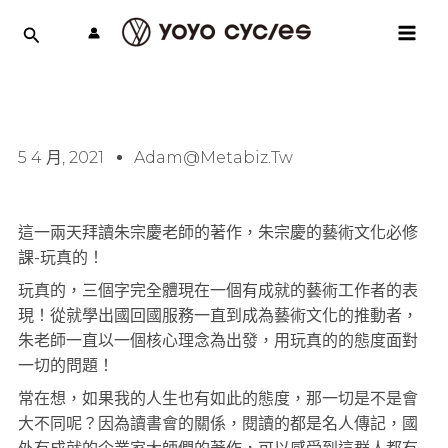
跳
MAI
至
MEN
主
要
內
容
5 4 月, 2021
Adam@metabiz.tw
這一兩天拜讀朱宗慶老師的著作，朱宗慶的藝術文化必修
課-玩真的！
玩真的，三個字完全體現在一個有成就的藝術工作者的表
現！從就學出國回國服務一直到成為藝術文化的推動者，
朱老師一直以一個核心理念為出發，用玩真的的態度面對
一切的問題！
常在想，如果我的人生也有如此的態度，那一切是不是會
大不同呢？因為讀書會的關係，閱讀的都是名人傳記，國