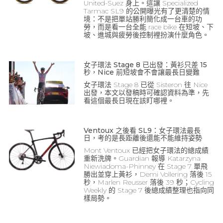
United-Suez 身上。這讓 Specialized
Tarmac SL9 的公開曝光有了更清楚的情
境：不是把單站勝利簡化成一台車的功
勞，而是看一台全能 race bike 在短坡、下
坡、進城與疲勞後控制裡扮演什麼角色。
女子環法 Stage 8 已出發：黃衫只差 15
秒，Nice 前短坡會不會讓最長日變難
女子環法 Stage 8 已從 Sisteron 往 Nice
出發，本文以發稿時可確認資料為準，先
看這個最長日現在該盯哪裡。
Ventoux 之後看 SL9：女子環法最長
日，考的是長距離後還能不能維持姿勢
Mont Ventoux 已經把女子環法的總成績
重新洗牌。Guardian 報導 Katarzyna
Niewiadoma-Phinney 在 Stage 7 單飛
勝出並穿上黃衫，Demi Vollering 落後 15
秒，Marlen Reusser 落後 39 秒；Cycling
Weekly 的 Stage 7 後總成績整理也指向同
樣局勢。