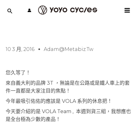
跳
MAI
至
MEN
主
要
內
容
10 3 月, 2016
Adam@metabiz.tw
您久等了！
來自義大利的品牌 3T ，無論是在公路或是鐵人車上的套
件一直都是大家注目的焦點！
今年最吸引佑佑的應該是 VOLA 系列的休息把！
今天要介紹的是 VOLA Team , 本週到貨三組，我想應也
是全台極為少數的產品！