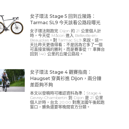
女子環法 Stage 5 回到丘陵路：
Tarmac SL9 今天該看公路段曝光
女子環法剛跑完 Dijon 的 21 公里個人計
時，今天從 Mâcon 進入 Belleville-en-
Beaujolais。對 Tarmac SL9 來說，這一
天比昨天更值得看：不是因為它多了一個
可直接宣稱的勝利，而是賽事從 TT 車舞台
回到 140 公里的丘陵公路段。
女子環法 Stage 4 觀賽指南：
Haugset 穿黃衫進 Dijon，兩分鐘
差距夠不夠
本文以發稿時可確認資料為準：Stage 4
Gevrey-Chambertin 到 Dijon 是 21 公里
個人計時，台北 20:00 對應法國午後起跑
窗口，勝負還要等晚間官方分類。