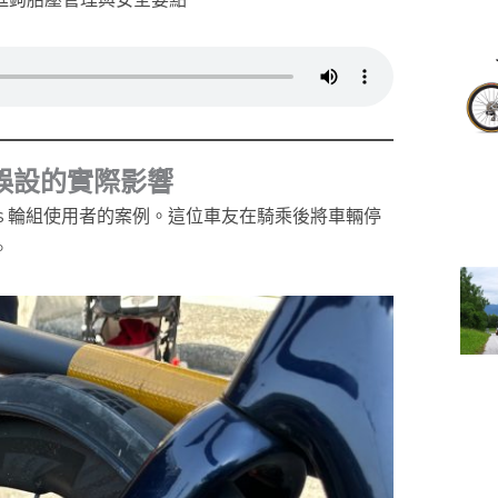
壓誤設的實際影響
kless 輪組使用者的案例。這位車友在騎乘後將車輛停
。