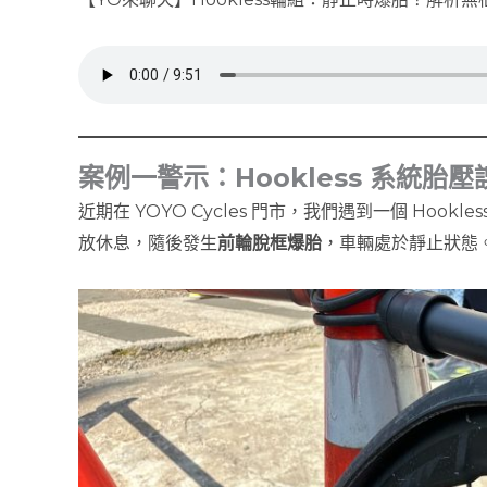
案例一警示：Hookless 系統胎
近期在 YOYO Cycles 門市，我們遇到一個 Hoo
放休息，隨後發生
前輪脫框爆胎
，車輛處於靜止狀態