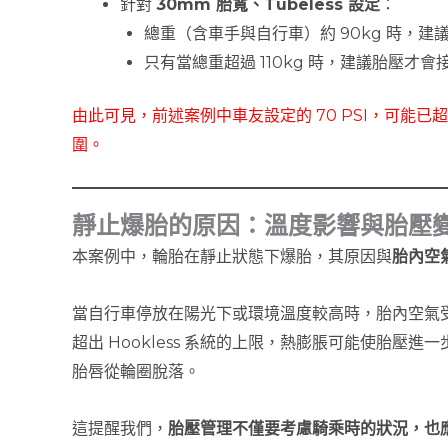
針對
30mm 胎寬、Tubeless 設定
：
總重（含車手與自行車）約 90kg 時，建
只有當總重超過 110kg 時，建議胎壓才會接近 
由此可見，前述案例中車友設定的 70 PSI，可能已超
圍。
靜止爆胎的原因：溫度影響與胎壓
本案例中，輪胎在靜止狀態下爆胎，其原因與
胎內空
當自行車停放在陽光下或環境溫度較高時，胎內空氣
超出 Hookless 系統的上限，熱膨脹可能使胎壓
胎唇從輪圈脫落。
這提醒我們，
胎壓管理不僅要考慮騎乘時的狀況，也