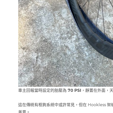
車主回報當時設定的胎壓為
70 PSI
，靜置在外面，
這在傳統有框鉤系統中或許常見，但在 Hookless
差異。