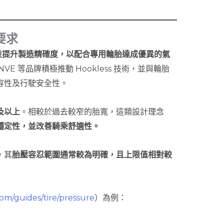
要求
並提升製造精確度，以配合專用輪胎達成優異的氣
、ENVE 等品牌積極推動 Hookless 技術，並與輪胎
容性及行駛安全性。
及以上
。相較於過去較窄的胎寬，這類設計理念
穩定性，並改善騎乘舒適性。
，其
胎壓容忍範圍通常較為明確，且上限值相對較
com/guides/tire/pressure
）為例：