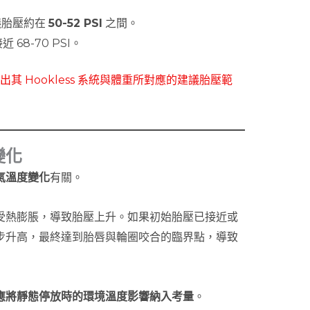
議胎壓約在
50-52 PSI
之間。
68-70 PSI。
出其 Hookless 系統與體重所對應的建議胎壓範
變化
氣溫度變化
有關。
受熱膨脹，導致胎壓上升。如果初始胎壓已接近或
進一步升高，最終達到胎唇與輪圈咬合的臨界點，導致
應將靜態停放時的環境溫度影響納入考量
。