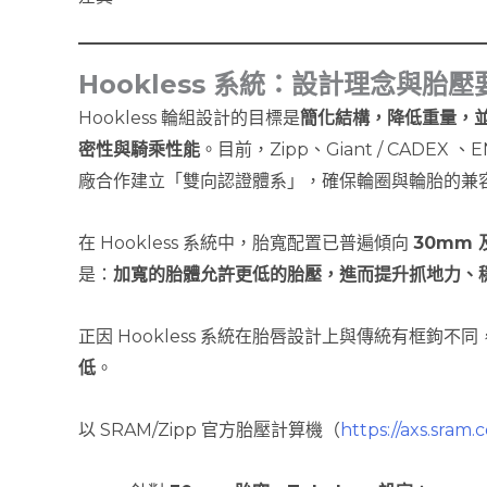
Hookless 系統：設計理念與胎壓
Hookless 輪組設計的目標是
簡化結構，降低重量，
密性與騎乘性能
。目前，Zipp、Giant / CADEX 
廠合作建立「雙向認證體系」，確保輪圈與輪胎的兼
在 Hookless 系統中，胎寬配置已普遍傾向
30mm 
是：
加寬的胎體允許更低的胎壓，進而提升抓地力、
正因 Hookless 系統在胎唇設計上與傳統有框鉤不同
低
。
以 SRAM/Zipp 官方胎壓計算機（
https://axs.sram.