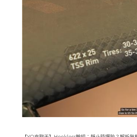
【YO來聊天】Hookless輪組：靜止時爆胎？解析