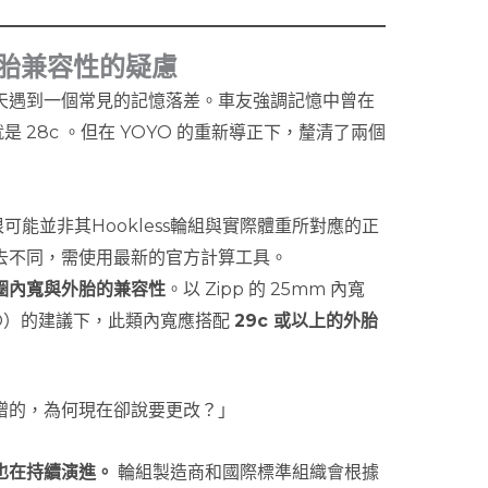
與外胎兼容性的疑慮
時，昨天遇到一個常見的記憶落差。車友強調記憶中曾在
是 28c 。但在 YOYO 的重新導正下，釐清了兩個
，很可能並非其Hookless輪組與實際體重所對應的正
去不同，需使用最新的官方計算工具。
圈內寬與外胎的兼容性
。以 Zipp 的 25mm 內寬
RTO）的建議下，此類內寬應搭配
29c 或以上的外胎
贈的，為何現在卻說要更改？」
也在持續演進。
輪組製造商和國際標準組織會根據