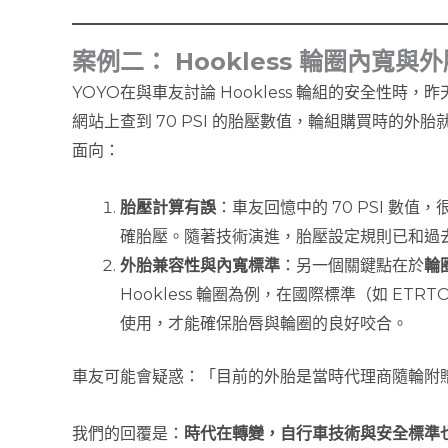
案例二： Hookless 輪圈內寬
YOYO在與車友討論 Hookless 輪組的安全性
網站上查到 70 PSI 的胎壓數值，輪組購買時的外胎就
面向：
胎壓計算有誤
：車友回憶中的 70 PSI 數值
確胎壓。隨著技術演進，胎壓設定規則已和過
外胎兼容性與內寬標準
：另一個關鍵點在於
輪
Hookless 輪圈為例，在國際標準（如 ET
使用，才能確保胎唇與輪圈的良好咬合。
車友可能會疑惑：「目前的外胎是當時代理商隨輪附
我們的回覆是：
時代在轉變，自行車技術與安全標準