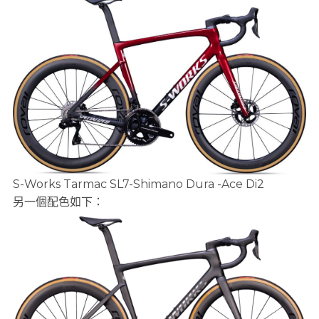
S-Works Tarmac SL7-Shimano Dura -Ace Di2
另一個配色如下：