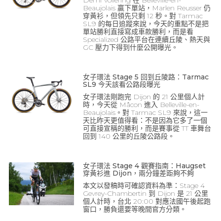
Beaujolais 贏下單站，Marlen Reusser 仍
穿黃衫，但領先只剩 12 秒。對 Tarmac
SL9 的每日追蹤來說，今天的重點不是把
單站勝利直接寫成車款勝利，而是看
Specialized 公路平台在連續丘陵、熱天與
GC 壓力下得到什麼公開曝光。
女子環法 Stage 5 回到丘陵路：Tarmac
SL9 今天該看公路段曝光
女子環法剛跑完 Dijon 的 21 公里個人計
時，今天從 Mâcon 進入 Belleville-en-
Beaujolais。對 Tarmac SL9 來說，這一
天比昨天更值得看：不是因為它多了一個
可直接宣稱的勝利，而是賽事從 TT 車舞台
回到 140 公里的丘陵公路段。
女子環法 Stage 4 觀賽指南：Haugset
穿黃衫進 Dijon，兩分鐘差距夠不夠
本文以發稿時可確認資料為準：Stage 4
Gevrey-Chambertin 到 Dijon 是 21 公里
個人計時，台北 20:00 對應法國午後起跑
窗口，勝負還要等晚間官方分類。