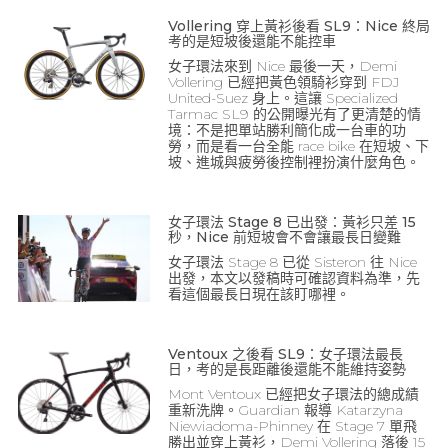
Vollering 穿上黃衫後看 SL9：Nice 終局
考的是短坡後還能不能控車
女子環法來到 Nice 最後一天，Demi
Vollering 已經把黃色領騎衫穿到 FDJ
United-Suez 身上。這讓 Specialized
Tarmac SL9 的公開曝光有了更清楚的情
境：不是把單站勝利簡化成一台車的功
勞，而是看一台全能 race bike 在短坡、下
坡、進城與疲勞後控制裡扮演什麼角色。
女子環法 Stage 8 已出發：黃衫只差 15
秒，Nice 前短坡會不會讓最長日變難
女子環法 Stage 8 已從 Sisteron 往 Nice
出發，本文以發稿時可確認資料為準，先
看這個最長日現在該盯哪裡。
Ventoux 之後看 SL9：女子環法最長
日，考的是長距離後還能不能維持姿勢
Mont Ventoux 已經把女子環法的總成績
重新洗牌。Guardian 報導 Katarzyna
Niewiadoma-Phinney 在 Stage 7 單飛
勝出並穿上黃衫，Demi Vollering 落後 15