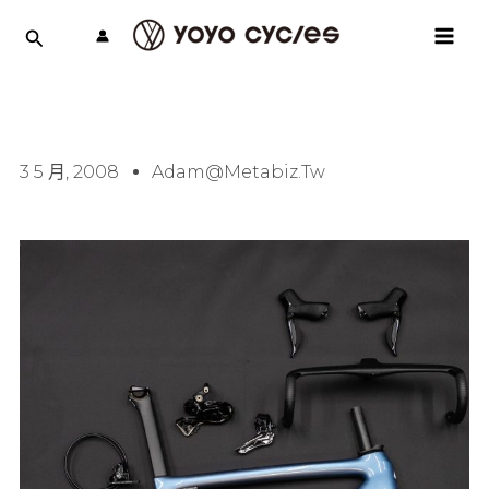
跳
MAI
至
MEN
主
要
內
容
3 5 月, 2008
Adam@metabiz.tw