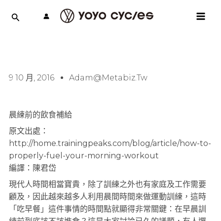
跳
MAI
至
MEN
主
要
內
容
9 10 月, 2016
Adam@metabiz.tw
晨練前的飲食補給
原文出處：
http://home.trainingpeaks.com/blog/article/how-to-
properly-fuel-your-morning-workout
編譯：陳君岱
現代人時間相當寶貴，除了訓練之外也有家庭及工作需要
顧及，因此越來越多人利用晨間時間來做運動訓練，這時
「吃早餐」這件事情的時間點就顯得非常關鍵：在早晨訓