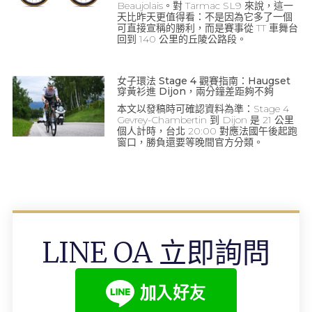
Beaujolais。對 Tarmac SL9 來說，這一
天比昨天更值得看：不是因為它多了一個
可直接宣稱的勝利，而是賽事從 TT 車舞台
回到 140 公里的丘陵公路段。
女子環法 Stage 4 觀賽指南：Haugset
穿黃衫進 Dijon，兩分鐘差距夠不夠
本文以發稿時可確認資料為準：Stage 4
Gevrey-Chambertin 到 Dijon 是 21 公里
個人計時，台北 20:00 對應法國午後起跑
窗口，勝負還要等晚間官方分類。
LINE OA 立即詢問