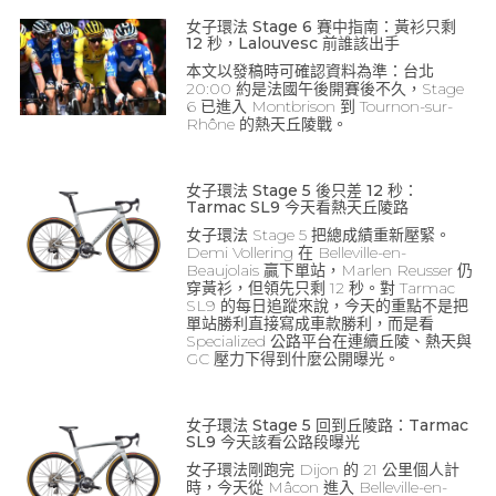
女子環法 Stage 6 賽中指南：黃衫只剩
12 秒，Lalouvesc 前誰該出手
本文以發稿時可確認資料為準：台北
20:00 約是法國午後開賽後不久，Stage
6 已進入 Montbrison 到 Tournon-sur-
Rhône 的熱天丘陵戰。
女子環法 Stage 5 後只差 12 秒：
Tarmac SL9 今天看熱天丘陵路
女子環法 Stage 5 把總成績重新壓緊。
Demi Vollering 在 Belleville-en-
Beaujolais 贏下單站，Marlen Reusser 仍
穿黃衫，但領先只剩 12 秒。對 Tarmac
SL9 的每日追蹤來說，今天的重點不是把
單站勝利直接寫成車款勝利，而是看
Specialized 公路平台在連續丘陵、熱天與
GC 壓力下得到什麼公開曝光。
女子環法 Stage 5 回到丘陵路：Tarmac
SL9 今天該看公路段曝光
女子環法剛跑完 Dijon 的 21 公里個人計
時，今天從 Mâcon 進入 Belleville-en-