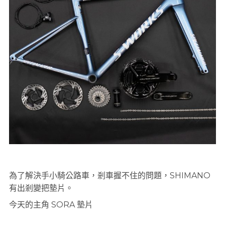
為了解決手小騎公路車，剎車握不住的問題，SHIMANO
有出剎變把墊片。
今天的主角 SORA 墊片