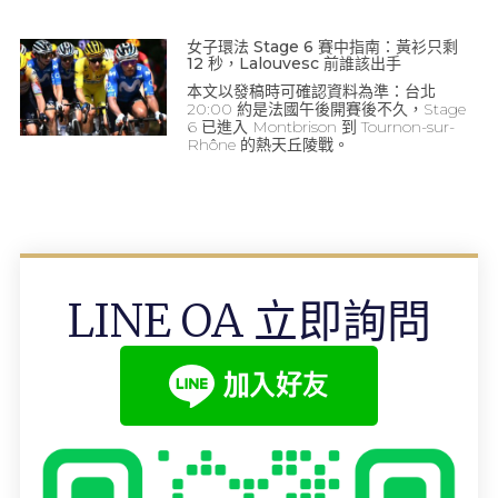
女子環法 Stage 6 賽中指南：黃衫只剩
12 秒，Lalouvesc 前誰該出手
本文以發稿時可確認資料為準：台北
20:00 約是法國午後開賽後不久，Stage
6 已進入 Montbrison 到 Tournon-sur-
Rhône 的熱天丘陵戰。
LINE OA 立即詢問