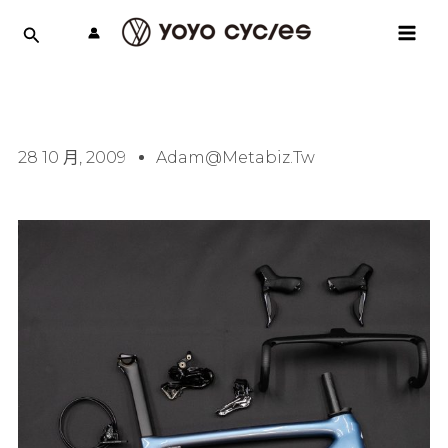
跳
MAI
至
MEN
主
要
內
容
28 10 月, 2009
Adam@metabiz.tw