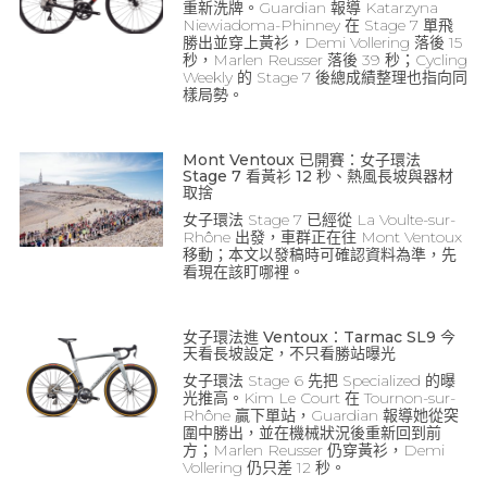
重新洗牌。Guardian 報導 Katarzyna
Niewiadoma-Phinney 在 Stage 7 單飛
勝出並穿上黃衫，Demi Vollering 落後 15
秒，Marlen Reusser 落後 39 秒；Cycling
Weekly 的 Stage 7 後總成績整理也指向同
樣局勢。
Mont Ventoux 已開賽：女子環法
Stage 7 看黃衫 12 秒、熱風長坡與器材
取捨
女子環法 Stage 7 已經從 La Voulte-sur-
Rhône 出發，車群正在往 Mont Ventoux
移動；本文以發稿時可確認資料為準，先
看現在該盯哪裡。
女子環法進 Ventoux：Tarmac SL9 今
天看長坡設定，不只看勝站曝光
女子環法 Stage 6 先把 Specialized 的曝
光推高。Kim Le Court 在 Tournon-sur-
Rhône 贏下單站，Guardian 報導她從突
圍中勝出，並在機械狀況後重新回到前
方；Marlen Reusser 仍穿黃衫，Demi
Vollering 仍只差 12 秒。