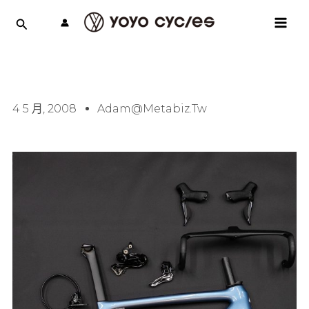
跳
MAI
至
MEN
主
要
內
容
4 5 月, 2008
Adam@metabiz.tw