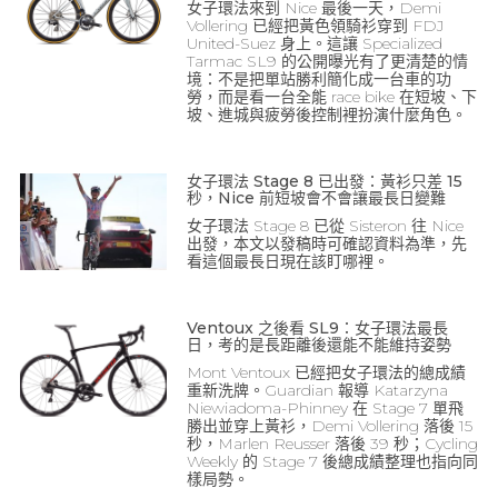
女子環法來到 Nice 最後一天，Demi
Vollering 已經把黃色領騎衫穿到 FDJ
United-Suez 身上。這讓 Specialized
Tarmac SL9 的公開曝光有了更清楚的情
境：不是把單站勝利簡化成一台車的功
勞，而是看一台全能 race bike 在短坡、下
坡、進城與疲勞後控制裡扮演什麼角色。
女子環法 Stage 8 已出發：黃衫只差 15
秒，Nice 前短坡會不會讓最長日變難
女子環法 Stage 8 已從 Sisteron 往 Nice
出發，本文以發稿時可確認資料為準，先
看這個最長日現在該盯哪裡。
Ventoux 之後看 SL9：女子環法最長
日，考的是長距離後還能不能維持姿勢
Mont Ventoux 已經把女子環法的總成績
重新洗牌。Guardian 報導 Katarzyna
Niewiadoma-Phinney 在 Stage 7 單飛
勝出並穿上黃衫，Demi Vollering 落後 15
秒，Marlen Reusser 落後 39 秒；Cycling
Weekly 的 Stage 7 後總成績整理也指向同
樣局勢。