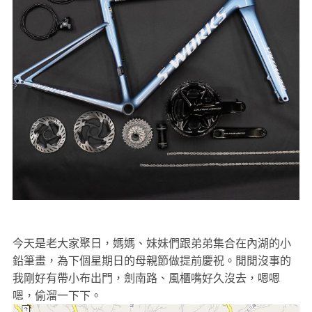
今天是老大家聚日，媽媽、妹妹們跟弟弟集合在內湖的小
鉛筆畫，為下個星期日的母親節做提前慶祝。閒閒沒事的
我剛好有帶小布出門，劍南路、風櫃嘴好久沒去，嗯嗯
嗯，偷溜一下下。