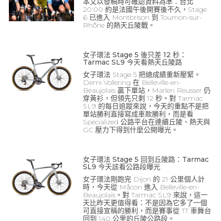
本文以發稿時可確認資料為準：台北
20:00 約是法國午後開賽後不久，Stage
6 已進入 Montbrison 到 Tournon-sur-
Rhône 的熱天丘陵戰。
女子環法 Stage 5 後只差 12 秒：
Tarmac SL9 今天看熱天丘陵路
女子環法 Stage 5 把總成績重新壓緊。
Demi Vollering 在 Belleville-en-
Beaujolais 贏下單站，Marlen Reusser 仍
穿黃衫，但領先只剩 12 秒。對 Tarmac
SL9 的每日追蹤來說，今天的重點不是把
單站勝利直接寫成車款勝利，而是看
Specialized 公路平台在連續丘陵、熱天與
GC 壓力下得到什麼公開曝光。
女子環法 Stage 5 回到丘陵路：Tarmac
SL9 今天該看公路段曝光
女子環法剛跑完 Dijon 的 21 公里個人計
時，今天從 Mâcon 進入 Belleville-en-
Beaujolais。對 Tarmac SL9 來說，這一
天比昨天更值得看：不是因為它多了一個
可直接宣稱的勝利，而是賽事從 TT 車舞台
回到 140 公里的丘陵公路段。