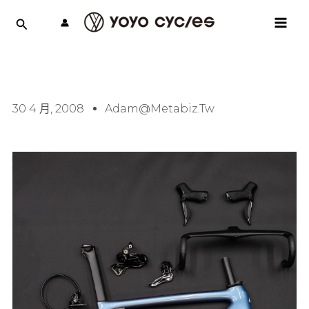
跳
MAI
至
MEN
主
要
內
容
30 4 月, 2008
Adam@metabiz.tw