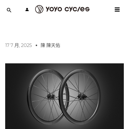
跳
MAI
至
MEN
主
要
內
容
17 7 月, 2025
陳 陳天佑