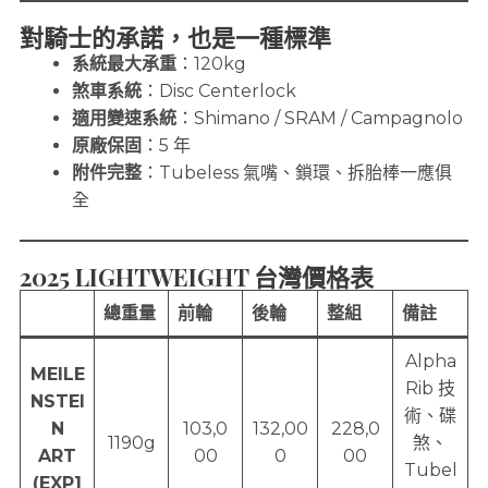
對騎士的承諾，也是一種標準
系統最大承重
：120kg
煞車系統
：Disc Centerlock
適用變速系統
：Shimano / SRAM / Campagnolo
原廠保固
：5 年
附件完整
：Tubeless 氣嘴、鎖環、拆胎棒一應俱
全
2025 LIGHTWEIGHT 台灣價格表
總重量
前輪
後輪
整組
備註
Alpha
MEILE
Rib 技
NSTEI
術、碟
N
103,0
132,00
228,0
1190g
煞、
ART
00
0
00
Tubel
(EXP1