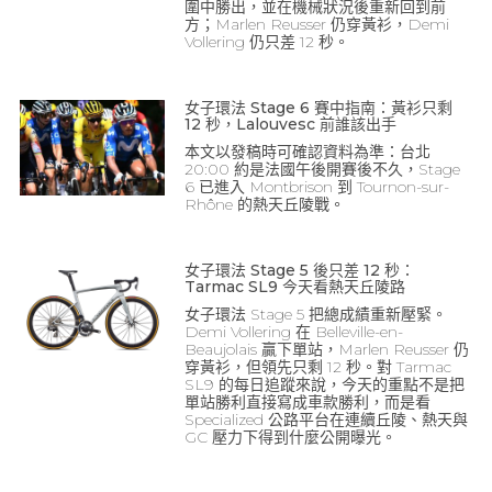
圍中勝出，並在機械狀況後重新回到前
方；Marlen Reusser 仍穿黃衫，Demi
Vollering 仍只差 12 秒。
女子環法 Stage 6 賽中指南：黃衫只剩
12 秒，Lalouvesc 前誰該出手
本文以發稿時可確認資料為準：台北
20:00 約是法國午後開賽後不久，Stage
6 已進入 Montbrison 到 Tournon-sur-
Rhône 的熱天丘陵戰。
女子環法 Stage 5 後只差 12 秒：
Tarmac SL9 今天看熱天丘陵路
女子環法 Stage 5 把總成績重新壓緊。
Demi Vollering 在 Belleville-en-
Beaujolais 贏下單站，Marlen Reusser 仍
穿黃衫，但領先只剩 12 秒。對 Tarmac
SL9 的每日追蹤來說，今天的重點不是把
單站勝利直接寫成車款勝利，而是看
Specialized 公路平台在連續丘陵、熱天與
GC 壓力下得到什麼公開曝光。