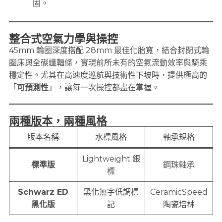
固。
整合式空氣力學與操控
45mm 輪圈深度搭配 28mm 最佳化胎寬，結合封閉式輪
圈床與全碳纖輻條，實現前所未有的空氣流動效率與騎乘
穩定性。尤其在高速度巡航與技術性下坡時，提供極高的
「
可預測性
」，讓每一次操控都盡在掌握。
兩種版本，兩種風格
版本名稱
水標風格
軸承規格
Lightweight 銀
標準版
鋼珠軸承
標
Schwarz ED
黑化無字低調標
CeramicSpeed
黑化版
記
陶瓷培林