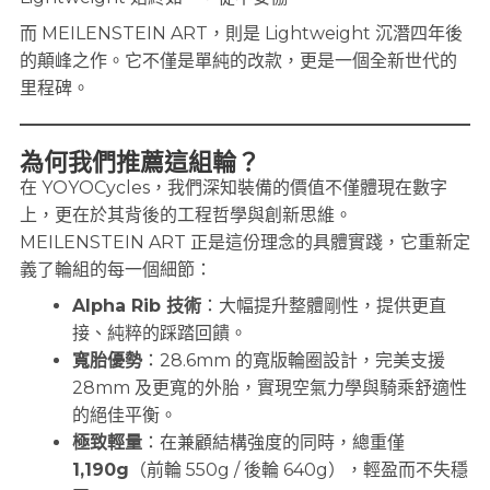
而 MEILENSTEIN ART，則是 Lightweight 沉潛四年後
的顛峰之作。它不僅是單純的改款，更是一個全新世代的
里程碑。
為何我們推薦這組輪？
在 YOYOCycles，我們深知裝備的價值不僅體現在數字
上，更在於其背後的工程哲學與創新思維。
MEILENSTEIN ART 正是這份理念的具體實踐，它重新定
義了輪組的每一個細節：
Alpha Rib 技術
：大幅提升整體剛性，提供更直
接、純粹的踩踏回饋。
寬胎優勢
：28.6mm 的寬版輪圈設計，完美支援
28mm 及更寬的外胎，實現空氣力學與騎乘舒適性
的絕佳平衡。
極致輕量
：在兼顧結構強度的同時，總重僅
1,190g
（前輪 550g / 後輪 640g），輕盈而不失穩