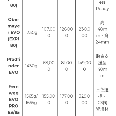
ess
80)
Ready
Ober
高
maye
107,00
126,00
230,0
48m
r EVO
1230g
0
0
00
m、寬
(EXP1
24mm
80)
胎寬支
Pfadfi
68,00
81,00
149,00
援至
nder
1430g
0
0
0
40m
EVO
m
Fern
三色選
weg
1565g/
155,00
177,00
329,0
擇、
EVO
1665g
0
0
00
CS陶
PRO
瓷培林
63/85