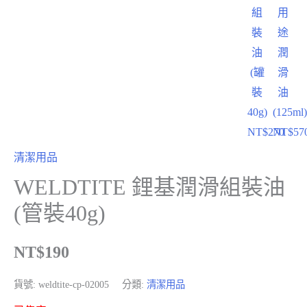
組
用
裝
途
油
潤
(罐
滑
裝
油
40g)
(125ml
NT$
270
NT$
57
清潔用品
WELDTITE 鋰基潤滑組裝油
(管裝40g)
NT$
190
貨號:
weldtite-cp-02005
分類:
清潔用品