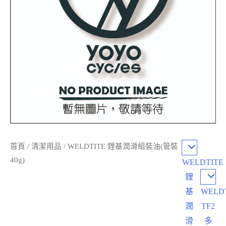
首頁
/
清潔用品
/ WELDTITE 鋰基潤滑組裝油(管裝
40g)
WELDTITE
鋰
基
WELD
潤
TF2
滑
多