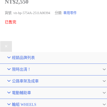
NT$
2,550
貨號:
vit-bp-5754A-2511A00394
分類:
車用零件
已售完
經銷品牌列表
限時出清！
公路車架及成車
電動輔助車
輪組 WHEELS