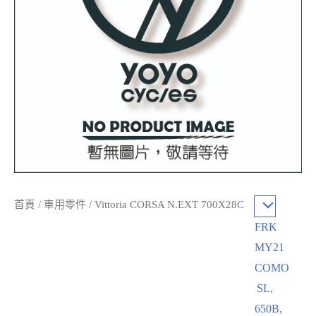
首頁
/
車用零件
/ Vittoria CORSA N.EXT 700X28C
FRK
MY21
COMO
SL,
650B,