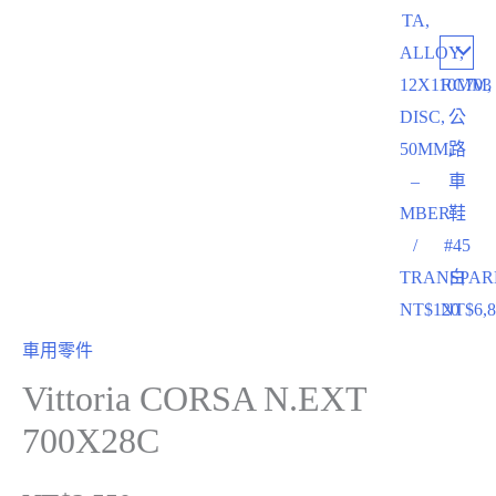
TA,
ALLOY,
12X110MM,
RC703
DISC,
公
50MM,
路
–
車
MBER
鞋
/
#45
TRANSPAR
白
NT$
120
NT$
6,
車用零件
Vittoria CORSA N.EXT
700X28C