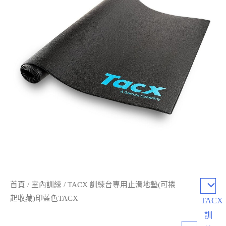
首頁
/
室內訓練
/ TACX 訓練台專用止滑地墊(可捲
起收藏)印藍色TACX
TACX
訓