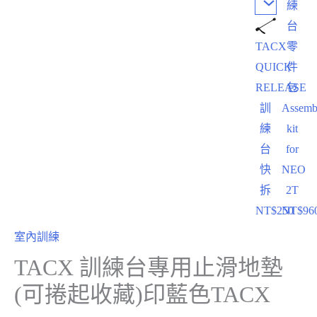
練
台
TACX
零
QUICK
件
RELEASE
包
訓
Assemb
練
kit
台
for
快
NEO
拆
2T
NT$
250
NT$
96
室內訓練
TACX 訓練台專用止滑地墊
(可捲起收藏)印藍色TACX