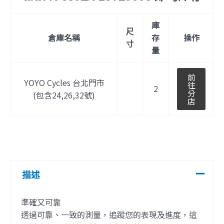
庫
尺
倉庫名稱
存
操作
寸
量
前
YOYO Cycles 台北門市
往
2
分
(包含24,26,32號)
店
描述
準確又可靠
透過可靠、一致的測量，追蹤您的表現及進度，這