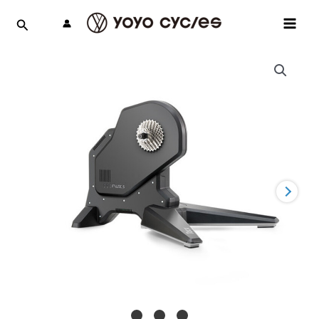
跳
MAI
至
MEN
主
要
內
容