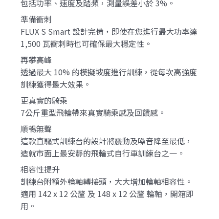
包括功率、速度及踏頻，測量誤差小於 3%。
準備衝刺
FLUX S Smart 設計完備，即使在您進行最大功率達
1,500 瓦衝刺時也可確保最大穩定性。
再攀高峰
透過最大 10% 的模擬坡度進行訓練，從每次高強度
訓練獲得最大效果。
更真實的騎乘
7公斤重型飛輪帶來真實騎乘感及回饋感。
順暢無聲
這款直驅式訓練台的設計將震動及噪音降至最低，
造就市面上最安靜的飛輪式自行車訓練台之一。
相容性提升
訓練台附額外輪軸轉接頭，大大增加輪軸相容性。
適用 142 x 12 公釐 及 148 x 12 公釐 輪軸，開箱即
用。