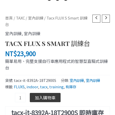
Tacx
首頁
/
TAXC
/
室內訓練
/ Tacx FLUX S Smart 訓練
FLUX
台
S
室內訓練
,
室內訓練
Smart
TACX FLUX S SMART 訓練台
訓
練
NT$
23,900
台
簡單易用、完整支援自行車應用程式的智慧型直驅式訓練
數
台
量
貨號:
tacx-it-8392A-18T2900S
分類:
室內訓練
,
室內訓練
標籤:
FLUXS
,
indoor
,
tacx
,
training
,
有庫存
加入購物車
tacx-it-8392A-18T2900S 即時庫存