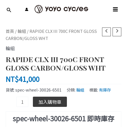
跳
MAI
至
MEN
主
要
RAPIDE
內
首頁
/
輪組
/ RAPIDE CLX III 700C FRONT GLOSS
CLX
容
CARBON/GLOSS WHT
III
輪組
700C
RAPIDE CLX III 700C FRONT
FRONT
GLOSS
GLOSS CARBON/GLOSS WHT
CARBON/GLOSS
NT$
41,000
WHT
數
貨號:
spec-wheel-30026-6501
分類:
輪組
標籤:
有庫存
量
加入購物車
spec-wheel-30026-6501 即時庫存