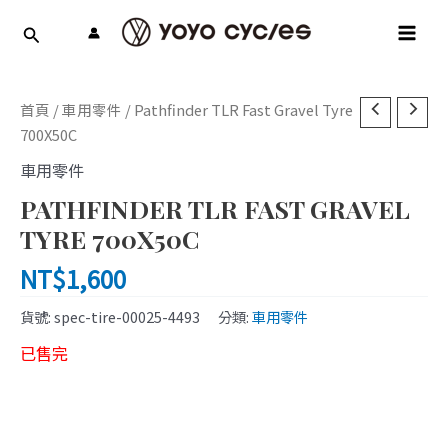
跳
MAI
至
MEN
主
要
內
首頁
/
車用零件
/ Pathfinder TLR Fast Gravel Tyre
容
700X50C
車用零件
PATHFINDER TLR FAST GRAVEL
TYRE 700X50C
NT$
1,600
貨號:
spec-tire-00025-4493
分類:
車用零件
已售完