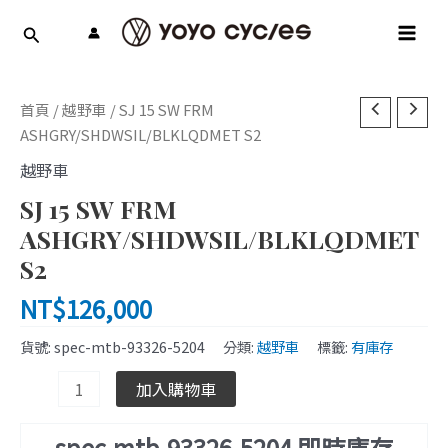
跳
MAI
至
MEN
主
要
SJ
內
首頁
/
越野車
/ SJ 15 SW FRM
15
容
ASHGRY/SHDWSIL/BLKLQDMET S2
SW
越野車
FRM
SJ 15 SW FRM
ASHGRY/SHDWSIL/BLKLQDMET
S2
ASHGRY/SHDWSIL/BLKLQDMET
數
S2
量
NT$
126,000
貨號:
spec-mtb-93326-5204
分類:
越野車
標籤:
有庫存
加入購物車
spec-mtb-93326-5204 即時庫存