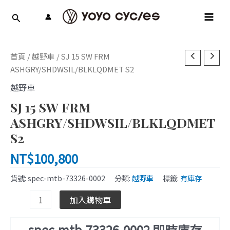
跳
MAI
至
MEN
主
要
SJ
內
首頁
/
越野車
/ SJ 15 SW FRM
15
容
ASHGRY/SHDWSIL/BLKLQDMET S2
SW
越野車
FRM
SJ 15 SW FRM
ASHGRY/SHDWSIL/BLKLQDMET
S2
ASHGRY/SHDWSIL/BLKLQDMET
數
S2
量
NT$
100,800
貨號:
spec-mtb-73326-0002
分類:
越野車
標籤:
有庫存
加入購物車
spec-mtb-73326-0002 即時庫存