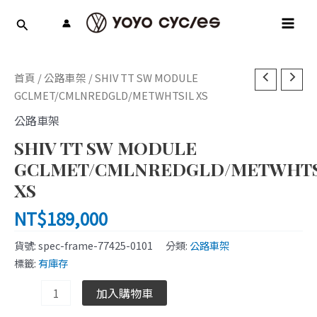
跳
MAI
至
MEN
主
要
SHIV
內
首頁
/
公路車架
/ SHIV TT SW MODULE
TT
容
GCLMET/CMLNREDGLD/METWHTSIL XS
SW
公路車架
MODULE
SHIV TT SW MODULE
GCLMET/CMLNREDGLD/METWHTSIL
XS
GCLMET/CMLNREDGLD/METWHTS
數
XS
量
NT$
189,000
貨號:
spec-frame-77425-0101
分類:
公路車架
標籤:
有庫存
加入購物車