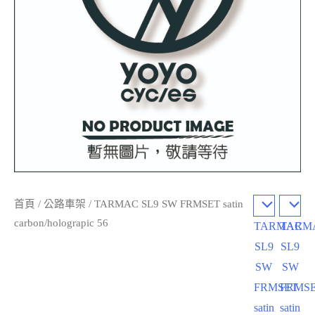
首頁
/
公路車架
/ TARMAC SL9 SW FRMSET satin
carbon/holograpic 56
TARMAC
TARM
SL9
SL9
SW
SW
FRMSET
FRMS
satin
satin