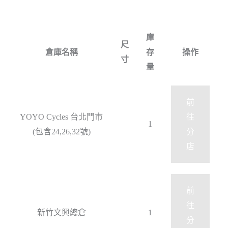
庫
尺
倉庫名稱
存
操作
寸
量
前
YOYO Cycles 台北門市
往
1
(包含24,26,32號)
分
店
前
往
新竹文興總倉
1
分