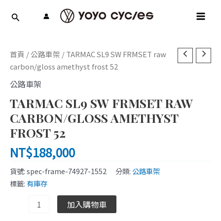
跳
MAI
至
MEN
主
要
TARMAC
內
首頁
/
公路車架
/ TARMAC SL9 SW FRMSET raw
SL9
容
carbon/gloss amethyst frost 52
SW
公路車架
FRMSET
TARMAC SL9 SW FRMSET RAW
raw
carbon/gloss
CARBON/GLOSS AMETHYST
amethyst
FROST 52
frost
NT$
188,000
52
數
貨號:
spec-frame-74927-1552
分類:
公路車架
量
標籤:
有庫存
加入購物車