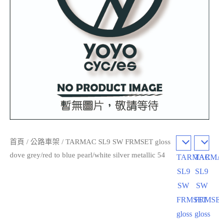
首頁
/
公路車架
/ TARMAC SL9 SW FRMSET gloss
dove grey/red to blue pearl/white silver metallic 54
TARMAC
TARM
SL9
SL9
SW
SW
FRMSET
FRMS
gloss
gloss