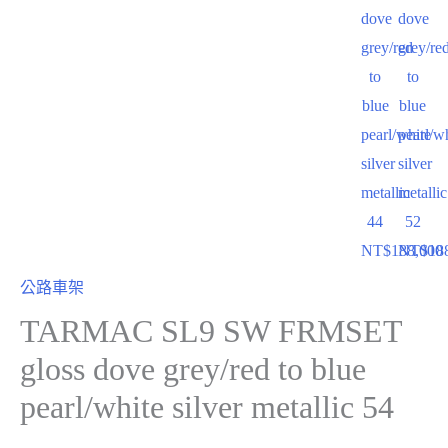
dove
dove
grey/red
grey/re
to
to
blue
blue
pearl/white
pearl/w
silver
silver
metallic
metallic
44
52
NT$
188,000
NT$
18
公路車架
TARMAC SL9 SW FRMSET
gloss dove grey/red to blue
pearl/white silver metallic 54