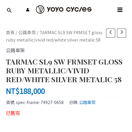
跳
MAI
至
MEN
主
要
內
首頁
/
公路車架
/ TARMAC SL9 SW FRMSET gloss
容
ruby metallic/vivid red/white silver metalic 58
公路車架
TARMAC SL9 SW FRMSET GLOSS
RUBY METALLIC/VIVID
RED/WHITE SILVER METALIC 58
NT$
188,000
貨號:
spec-frame-74927-0658
分類:
公路車架
已售完