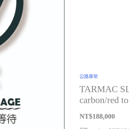
公路車架
TARMAC SL
carbon/red to
NT$
188,000