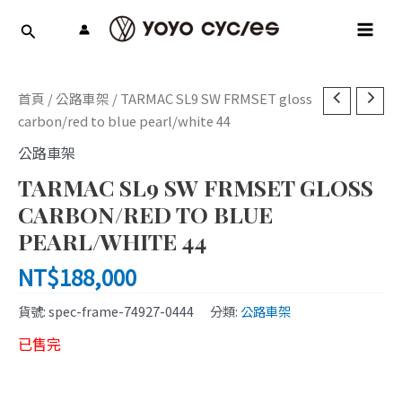
跳
MAI
至
MEN
主
要
內
首頁
/
公路車架
/ TARMAC SL9 SW FRMSET gloss
容
carbon/red to blue pearl/white 44
公路車架
TARMAC SL9 SW FRMSET GLOSS
CARBON/RED TO BLUE
PEARL/WHITE 44
NT$
188,000
貨號:
spec-frame-74927-0444
分類:
公路車架
已售完