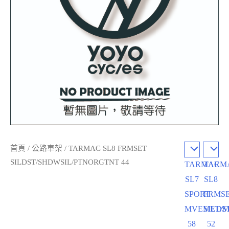
首頁
/
公路車架
/ TARMAC SL8 FRMSET
SILDST/SHDWSIL/PTNORGTNT 44
TARMAC
TARM
SL7
SL8
SPORT
FRMS
MVEMET/
SILDS
58
52