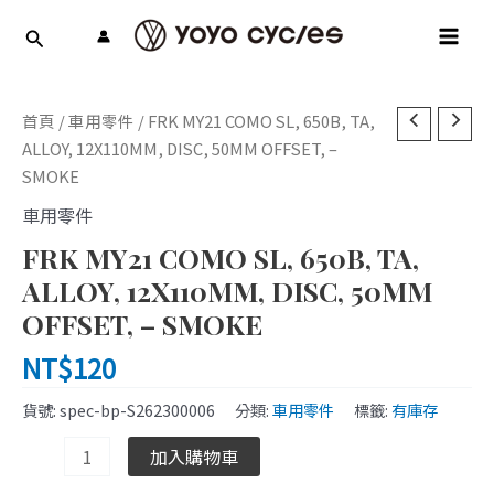
跳
MAI
至
MEN
主
要
FRK
內
首頁
/
車用零件
/ FRK MY21 COMO SL, 650B, TA,
MY21
容
ALLOY, 12X110MM, DISC, 50MM OFFSET, –
COMO
SMOKE
SL,
車用零件
650B,
FRK MY21 COMO SL, 650B, TA,
TA,
ALLOY,
ALLOY, 12X110MM, DISC, 50MM
12X110MM,
OFFSET, – SMOKE
DISC,
NT$
120
50MM
OFFSET,
貨號:
spec-bp-S262300006
分類:
車用零件
標籤:
有庫存
-
SMOKE
加入購物車
數