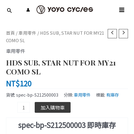
跳
MAI
至
MEN
主
要
HDS
內
首頁
/
車用零件
/ HDS SUB, STAR NUT FOR MY21
SUB,
容
COMO SL
STAR
車用零件
NUT
HDS SUB, STAR NUT FOR MY21
FOR
MY21
COMO SL
COMO
NT$
120
SL
數
貨號:
spec-bp-S212500003
分類:
車用零件
標籤:
有庫存
量
加入購物車
spec-bp-S212500003 即時庫存