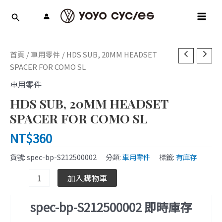
跳
MAI
至
MEN
主
要
HDS
內
首頁
/
車用零件
/ HDS SUB, 20MM HEADSET
SUB,
容
SPACER FOR COMO SL
20MM
車用零件
HEADSET
HDS SUB, 20MM HEADSET
SPACER
FOR
SPACER FOR COMO SL
COMO
NT$
360
SL
數
貨號:
spec-bp-S212500002
分類:
車用零件
標籤:
有庫存
量
加入購物車
spec-bp-S212500002 即時庫存