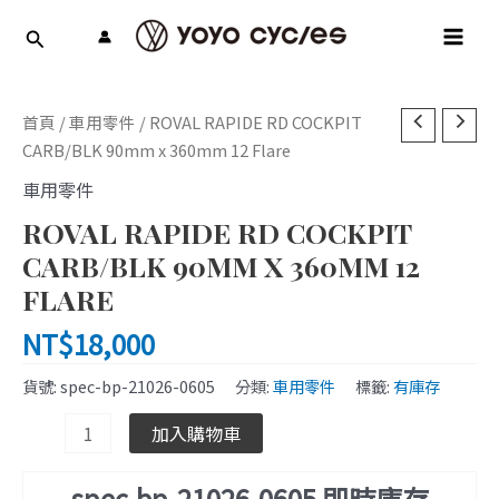
跳
MAI
至
MEN
主
要
ROVAL
內
首頁
/
車用零件
/ ROVAL RAPIDE RD COCKPIT
RAPIDE
容
CARB/BLK 90mm x 360mm 12 Flare
RD
車用零件
COCKPIT
ROVAL RAPIDE RD COCKPIT
CARB/BLK
90mm
CARB/BLK 90MM X 360MM 12
x
FLARE
360mm
NT$
18,000
12
Flare
貨號:
spec-bp-21026-0605
分類:
車用零件
標籤:
有庫存
數
量
加入購物車
spec-bp-21026-0605 即時庫存