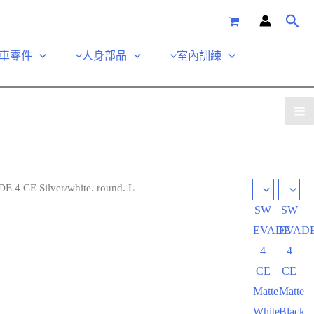
車零件
人身部品
室內訓練
 4 CE Silver/white. round. L
SW
SW
EVADE
EVAD
4
4
CE
CE
Matte
Matte
White.
Black.