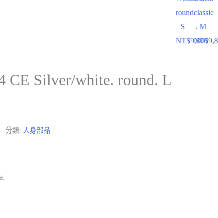
round.
classic
S
. M
NT$
9,800
NT$
9,
CE Silver/white. round. L
分類:
人身部品
a.