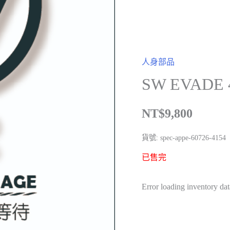
人身部品
SW EVADE 4 
NT$
9,800
貨號:
spec-appe-60726-4154
已售完
Error loading inventory dat