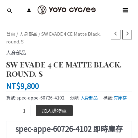
跳
MAI
至
MEN
主
要
SW
內
首頁
/
人身部品
/ SW EVADE 4 CE Matte Black.
EVADE
容
round. S
4
人身部品
CE
SW EVADE 4 CE MATTE BLACK.
Matte
Black.
ROUND. S
round.
NT$
9,800
S
數
貨號:
spec-appe-60726-4102
分類:
人身部品
標籤:
有庫存
量
加入購物車
spec-appe-60726-4102 即時庫存