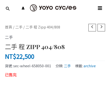
跳
MAI
至
MEN
主
要
內
首頁
/
二手
/ 二手 程 Zipp 404/808
容
二手
二手 程 ZIPP 404/808
NT$
22,500
貨號:
sec-wheel-658050-001
分類:
二手
標籤:
archive
已售完