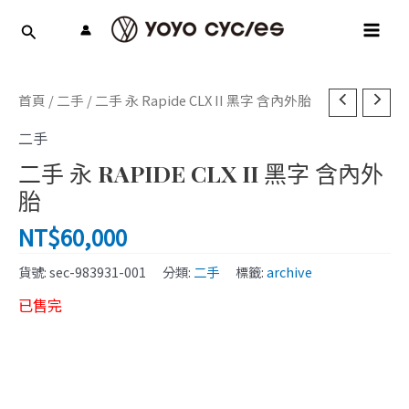
跳
MAI
至
MEN
主
要
內
首頁
/
二手
/ 二手 永 Rapide CLX II 黑字 含內外胎
容
二手
二手 永 RAPIDE CLX II 黑字 含內外
胎
NT$
60,000
貨號:
sec-983931-001
分類:
二手
標籤:
archive
已售完