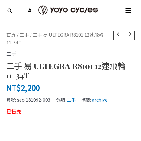
跳
MAI
至
MEN
主
要
內
首頁
/
二手
/ 二手 易 ULTEGRA R8101 12速飛輪
容
11-34T
二手
二手 易 ULTEGRA R8101 12速飛輪
11-34T
NT$
2,200
貨號:
sec-181092-003
分類:
二手
標籤:
archive
已售完