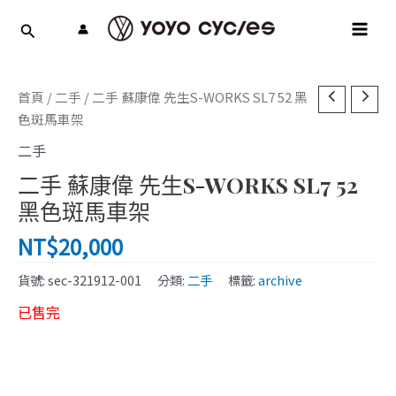
跳
MAI
至
MEN
主
要
內
首頁
/
二手
/ 二手 蘇康偉 先生S-WORKS SL7 52 黑
容
色斑馬車架
二手
二手 蘇康偉 先生S-WORKS SL7 52
黑色斑馬車架
NT$
20,000
貨號:
sec-321912-001
分類:
二手
標籤:
archive
已售完