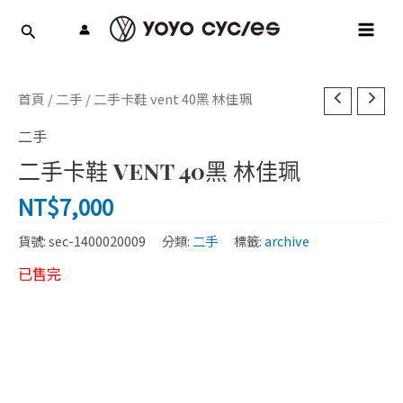
跳
MAI
至
MEN
主
要
內
首頁
/
二手
/ 二手卡鞋 vent 40黑 林佳珮
容
二手
二手卡鞋 VENT 40黑 林佳珮
NT$
7,000
貨號:
sec-1400020009
分類:
二手
標籤:
archive
已售完