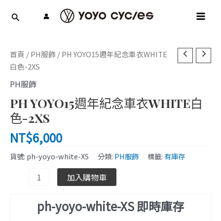
跳
MAI
至
MEN
主
要
PH
內
首頁
/
PH服飾
/ PH YOYO15週年紀念車衣WHITE
YOYO15
容
白色-2XS
週
PH服飾
年
PH YOYO15週年紀念車衣WHITE白
紀
念
色-2XS
車
NT$
6,000
衣
WHITE
貨號:
ph-yoyo-white-XS
分類:
PH服飾
標籤:
有庫存
白
色-2XS
加入購物車
數
量
ph-yoyo-white-XS 即時庫存