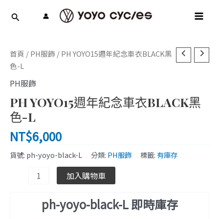
跳
MAI
至
MEN
主
要
PH
內
首頁
/
PH服飾
/ PH YOYO15週年紀念車衣BLACK黑
YOYO15
容
色-L
週
PH服飾
年
PH YOYO15週年紀念車衣BLACK黑
紀
念
色-L
車
NT$
6,000
衣
BLACK
貨號:
ph-yoyo-black-L
分類:
PH服飾
標籤:
有庫存
黑
色-
加入購物車
L
數
ph-yoyo-black-L 即時庫存
量