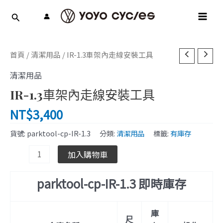
跳
MAI
至
MEN
主
要
IR-
內
首頁
/
清潔用品
/ IR-1.3車架內走線安裝工具
1.3
容
清潔用品
車
架
IR-1.3車架內走線安裝工具
內
NT$
3,400
走
線
貨號:
parktool-cp-IR-1.3
分類:
清潔用品
標籤:
有庫存
安
裝
加入購物車
工
具
parktool-cp-IR-1.3 即時庫存
數
量
庫
尺