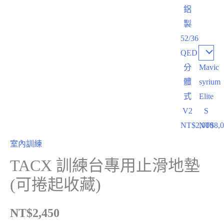
鋁
製
52/36
QED
分
Mavic
體
syrium
式
Elite
V2
S
NT$
2,000
NT$
8,
室內訓練
TACX 訓練台專用止滑地墊
(可捲起收藏)
NT$
2,450