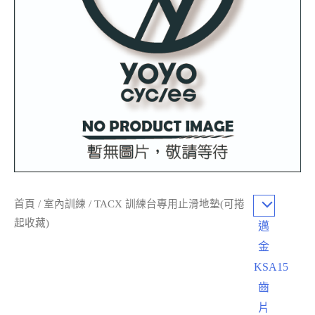
首頁
/
室內訓練
/ TACX 訓練台專用止滑地墊(可捲
起收藏)
邁
金
KSA15
齒
片