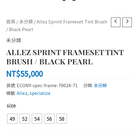
Allez
首頁
/
未分類
/ Allez Sprint Frameset Tint Brush
Sprint
/ Black Pearl
Frameset
未分類
Tint
ALLEZ SPRINT FRAMESET TINT
Brush
/
BRUSH / BLACK PEARL
Black
NT$
55,000
Pearl
數
貨號:
ECONY-spec-frame-70024-71
分類:
未分類
量
標籤:
Allez
,
specialize
size
49
52
54
56
58