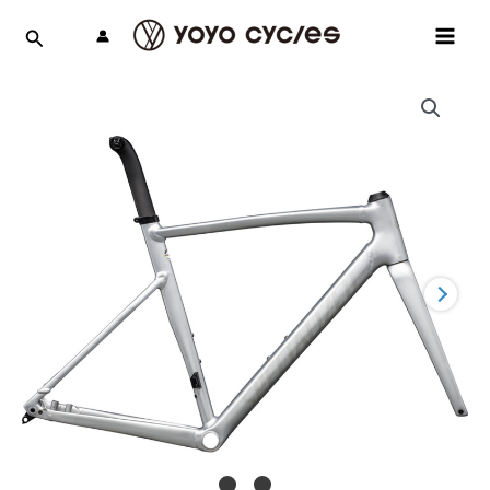
跳
MAI
至
MEN
主
要
內
容