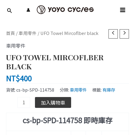
跳
MAI
至
MEN
主
要
UFO
內
首頁
/
車用零件
/ UFO Towel Mircoflber black
Towel
容
車用零件
Mircoflber
black
UFO TOWEL MIRCOFLBER
數
BLACK
量
NT$
400
貨號:
cs-bp-SPD-114758
分類:
車用零件
標籤:
有庫存
加入購物車
cs-bp-SPD-114758 即時庫存